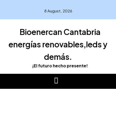
Skip
to
8 August, 2026
content
Bioenercan Cantabria
energías renovables,leds y
demás.
¡El futuro hecho presente!