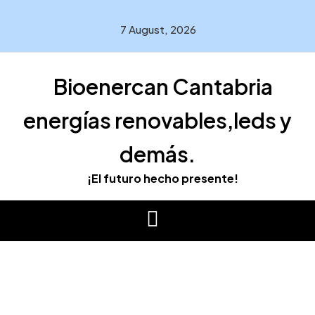
Skip
to
7 August, 2026
content
Bioenercan Cantabria
energías renovables,leds y
demás.
¡El futuro hecho presente!