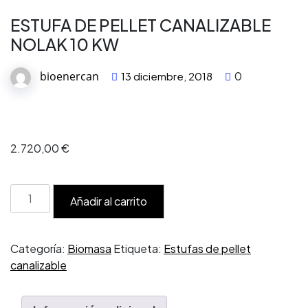
ESTUFA DE PELLET CANALIZABLE
NOLAK 10 KW
bioenercan
0
13 diciembre, 2018
2.720,00
€
ESTUFA
Añadir al carrito
DE
PELLET
CANALIZABLE
Categoría:
Biomasa
Etiqueta:
Estufas de pellet
NOLAK
canalizable
10
KW
cantidad