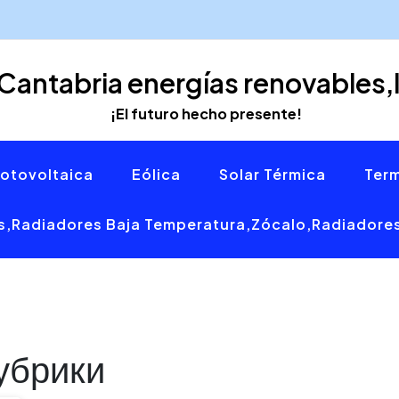
Cantabria energías renovables,
¡El futuro hecho presente!
otovoltaica
Eólica
Solar Térmica
Ter
s,radiadores Baja Temperatura,zócalo,radiadores
рубрики