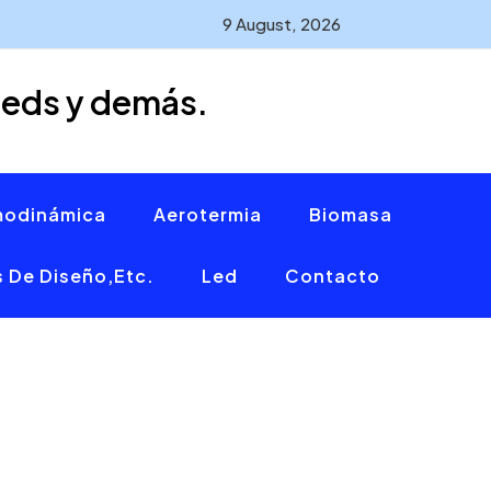
9 August, 2026
leds y demás.
modinámica
Aerotermia
Biomasa
 De Diseño,etc.
Led
Contacto